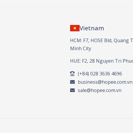
Vietnam
HCM: F7, HOSE Bld, Quang Tr
Minh City
HUE: F2, 28 Nguyen Tri Phu
(+84) 028 3636 4696
business@hopee.com.vn
sale@hopee.com.vn