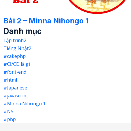
Bài 2 – Minna Nihongo 1
Danh mục
Lập trình
2
Tiếng Nhật
2
#cakephp
#CI/CD là gì
#font-end
#html
#Japanese
#javascript
#Minna Nihongo 1
#N5
#php