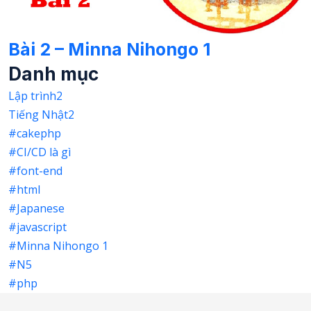
Bài 2 – Minna Nihongo 1
Danh mục
Lập trình
2
Tiếng Nhật
2
#cakephp
#CI/CD là gì
#font-end
#html
#Japanese
#javascript
#Minna Nihongo 1
#N5
#php