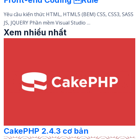
Yêu cầu kiến thức HTML, HTML5 (BEM) CSS, CSS3, SASS
JS, JQUERY Phần mềm Visual Studio …
Xem nhiều nhất
CakePHP 2.4.3 cơ bản