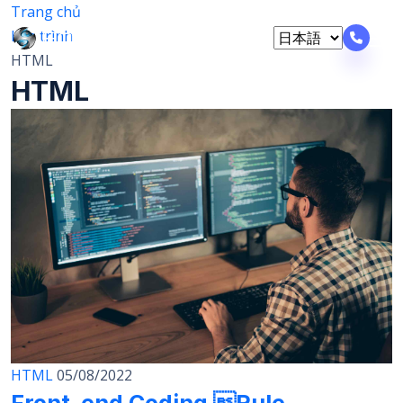
Trang chủ
Lập trình
HTML
HTML
HTML
05/08/2022
Front-end Coding Rule